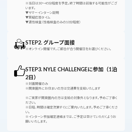
※当日は30〜45分程度を予定。終了時間は前後する可能性がござ
います。
▼サマーインターン説明
▼質疑応答タイム
▼適性検査（性格検査のみの10分程度）
STEP2. グループ面接
※オンライン開催です。ご都合が合う開催日をお選びください。
STEP3. NYLE CHALLENGEに参加（1泊
2日）
※対面開催のみ
※関東圏外にお住まいの方は交通費を支給いたします
※ご実家が関東圏内の方は支給の対象外となります。予めご了承く
ださい。
※日程、時間は確定次第すぐにご案内いたします。予めご了承くださ
い。
※インターン参加確定連絡までは、ご予定は空けていただくようお
願いいたします。