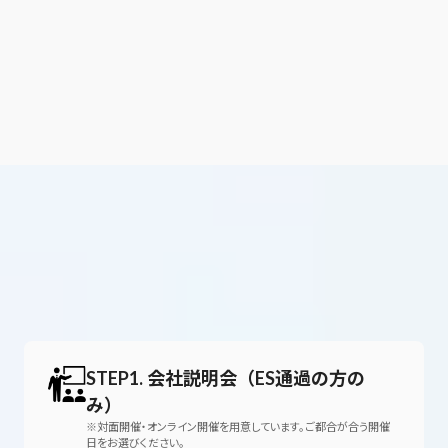
人事へ異動し約3ヶ月で5名の採用に成功。営業と人
事の両視点からキャリアを語れる。
STEP1. 会社説明会（ES通過の方の
み）
※対面開催・オンライン開催を用意しています。ご都合が合う開催
日をお選びください。